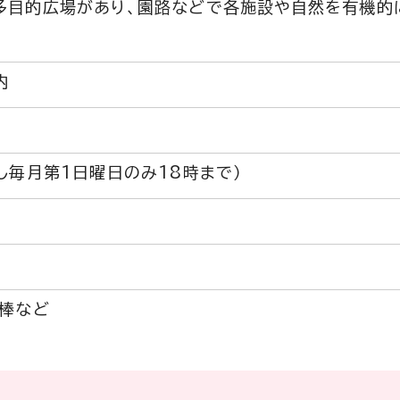
多目的広場があり、園路などで各施設や自然を有機的
内
し毎月第1日曜日のみ18時まで）
鉄棒など