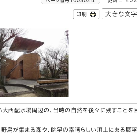
更新日 202
ページ番号
1003024
大きな文
印刷
い大西配水場周辺の、当時の自然を後々に残すことを
、野鳥が集まる森や、眺望の素晴らしい頂上にある展望