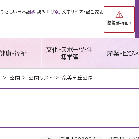
やさしい日本語
読み上げ
文字サイズ・配色変更
文化・スポーツ・生
健康・福祉
産業・ビジ
涯学習
り
>
公園
>
公園リスト
> 竜美ヶ丘公園