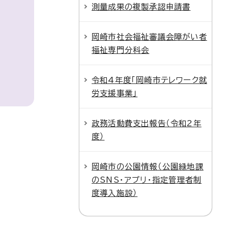
測量成果の複製承認申請書
岡崎市社会福祉審議会障がい者
福祉専門分科会
令和4年度「岡崎市テレワーク就
労支援事業」
政務活動費支出報告（令和2年
度）
岡崎市の公園情報（公園緑地課
のSNS・アプリ・指定管理者制
度導入施設）