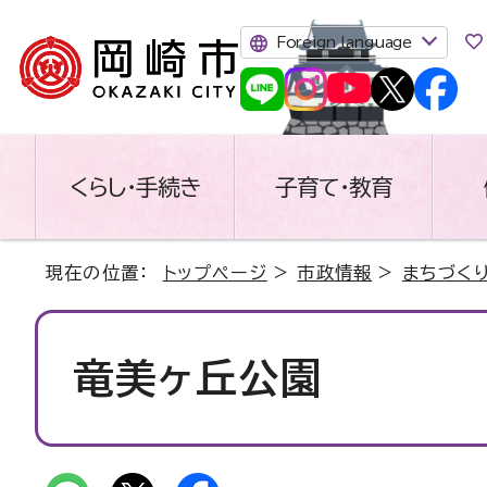
Foreign language
くらし・手続き
子育て・教育
現在の位置：
トップページ
>
市政情報
>
まちづく
竜美ヶ丘公園