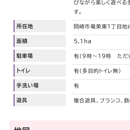
びながら楽しく遊べる
す。
所在地
岡崎市竜美東1丁目地
面積
5.1ha
駐車場
有（9時～19時 ただ
トイレ
有（多目的トイレ無）
手洗い場
有
遊具
複合遊具、ブランコ、