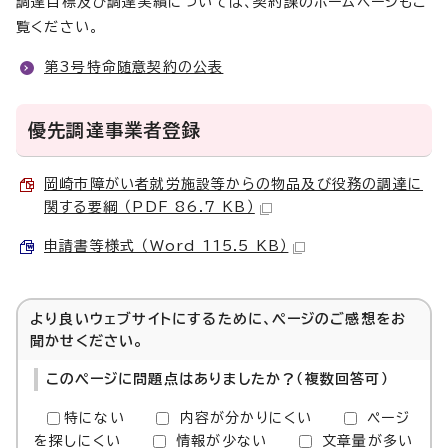
調達目標及び調達実績については、契約課のホームページもご
覧ください。
第3号特命随意契約の公表
優先調達事業者登録
岡崎市障がい者就労施設等からの物品及び役務の調達に
関する要綱 （PDF 86.7 KB）
申請書等様式 （Word 115.5 KB）
より良いウェブサイトにするために、ページのご感想をお
聞かせください。
このページに問題点はありましたか？（複数回答可）
特にない
内容が分かりにくい
ページ
を探しにくい
情報が少ない
文章量が多い