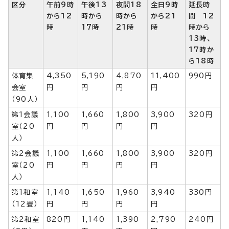
区分
午前9時
午後13
夜間18
全日9時
延長時
から12
時から
時から
から21
間 12
時
17時
21時
時
時から
13時、
17時か
ら18時
体育集
4,350
5,190
4,870
11,400
990円
会室
円
円
円
円
（90人）
第1会議
1,100
1,660
1,800
3,900
320円
室（20
円
円
円
円
人）
第2会議
1,100
1,660
1,800
3,900
320円
室（20
円
円
円
円
人）
第1和室
1,140
1,650
1,960
3,940
330円
（12畳）
円
円
円
円
第2和室
820円
1,140
1,390
2,790
240円