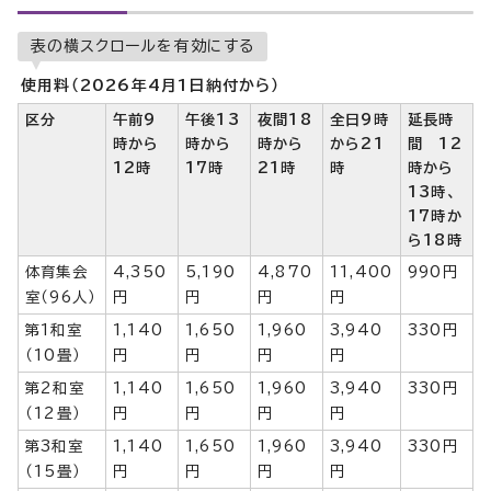
表の横スクロールを有効にする
使用料（2026年4月1日納付から）
区分
午前9
午後13
夜間18
全日9時
延長時
時から
時から
時から
から21
間 12
12時
17時
21時
時
時から
13時、
17時か
ら18時
体育集会
4,350
5,190
4,870
11,400
990円
室（96人）
円
円
円
円
第1和室
1,140
1,650
1,960
3,940
330円
（10畳）
円
円
円
円
第2和室
1,140
1,650
1,960
3,940
330円
（12畳）
円
円
円
円
第3和室
1,140
1,650
1,960
3,940
330円
（15畳）
円
円
円
円