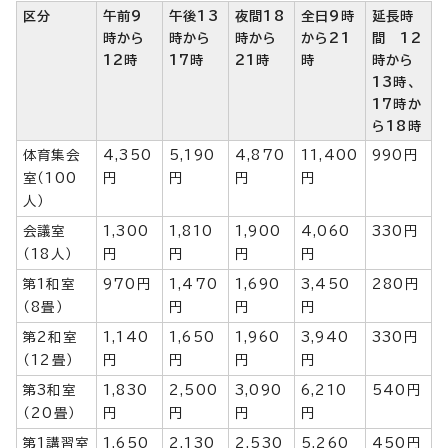
区分
午前9
午後13
夜間18
全日9時
延長時
時から
時から
時から
から21
間 12
12時
17時
21時
時
時から
13時、
17時か
ら18時
体育集会
4,350
5,190
4,870
11,400
990円
室（100
円
円
円
円
人）
会議室
1,300
1,810
1,900
4,060
330円
（18人）
円
円
円
円
第1和室
970円
1,470
1,690
3,450
280円
（8畳）
円
円
円
第2和室
1,140
1,650
1,960
3,940
330円
（12畳）
円
円
円
円
第3和室
1,830
2,500
3,090
6,210
540円
（20畳）
円
円
円
円
第1講習室
1,650
2,130
2,530
5,260
450円