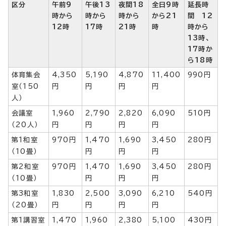
区分
午前9
午後13
夜間18
全日9時
延長時
時から
時から
時から
から21
間 12
12時
17時
21時
時
時から
13時、
17時か
ら18時
体育集会
4,350
5,190
4,870
11,400
990円
室（150
円
円
円
円
人）
会議室
1,960
2,790
2,820
6,090
510円
（20人）
円
円
円
円
第1和室
970円
1,470
1,690
3,450
280円
（10畳）
円
円
円
第2和室
970円
1,470
1,690
3,450
280円
（10畳）
円
円
円
第3和室
1,830
2,500
3,090
6,210
540円
（20畳）
円
円
円
円
第1講習室
1,470
1,960
2,380
5,100
430円