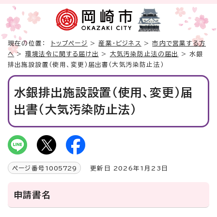
現在の位置：
トップページ
>
産業・ビジネス
>
市内で営業する方
へ
>
環境法令に関する届け出
>
大気汚染防止法の届出
> 水銀
排出施設設置（使用、変更）届出書（大気汚染防止法）
水銀排出施設設置（使用、変更）届
出書（大気汚染防止法）
ページ番号
1005729
更新日 2026年1月23日
申請書名