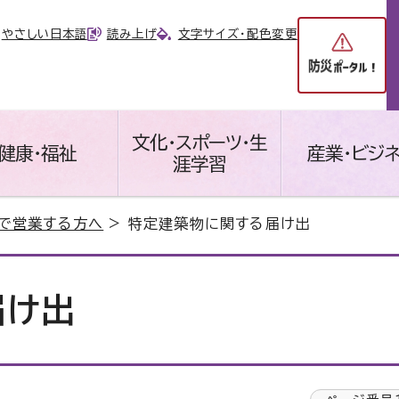
やさしい日本語
読み上げ
文字サイズ・配色変更
文化・スポーツ・生
健康・福祉
産業・ビジ
涯学習
で営業する方へ
> 特定建築物に関する届け出
届け出