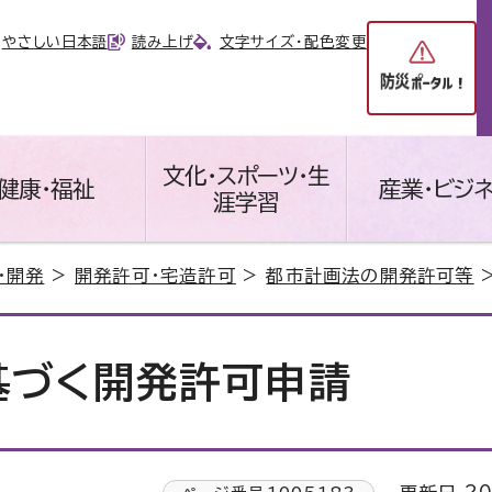
やさしい日本語
読み上げ
文字サイズ・配色変更
文化・スポーツ・生
健康・福祉
産業・ビジ
涯学習
・開発
>
開発許可・宅造許可
>
都市計画法の開発許可等
>
基づく開発許可申請