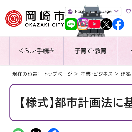
Foreign language
くらし・手続き
子育て・教育
現在の位置：
トップページ
>
産業・ビジネス
>
建築
【様式】都市計画法に