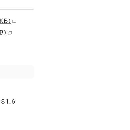
KB）
B）
81.6