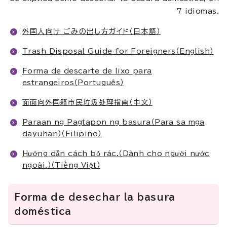
7 idiomas.
外国人向け ごみの出し方ガイド（日本語）
Trash Disposal Guide for Foreigners（English）
Forma de descarte de lixo para
estrangeiros（Português）
面面向外国籍市民垃圾处理指南（中文）
Paraan ng Pagtapon ng basura（Para sa mga
dayuhan）（Filipino）
Hướng dẫn cách bỏ rác.（Dành cho người nước
ngoài.）（Tiếng Việt）
Forma de desechar la basura
doméstica