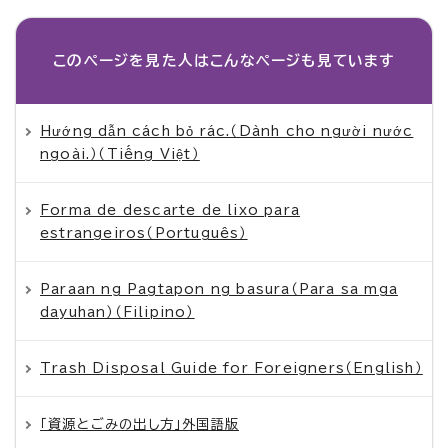
このページを見た人は
こんなページも見ています
Hướng dẫn cách bỏ rác.（Dành cho người nước
ngoài.）（Tiếng Việt）
Forma de descarte de lixo para
estrangeiros（Português）
Paraan ng Pagtapon ng basura（Para sa mga
dayuhan）（Filipino）
Trash Disposal Guide for Foreigners（English）
「資源とごみの出し方」外国語版