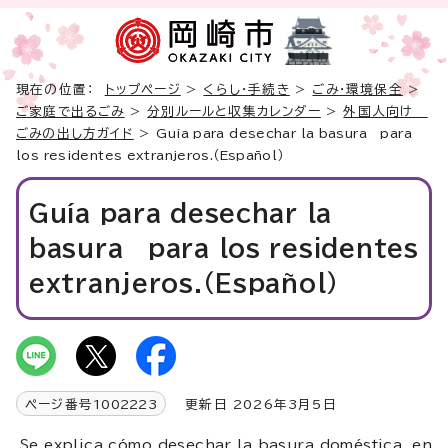
現在の位置：
トップページ
>
くらし・手続き
>
ごみ・環境保全
>
ご家庭で出るごみ
>
分別ルールと収集カレンダー
>
外国人向け
ごみの出し方ガイド
>
Guía para desechar la basura para
los residentes extranjeros.（Español）
Guía para desechar la
basura para los residentes
extranjeros.（Español）
ページ番号
1002223
更新日 2026年3月5日
Se explica cómo desechar la basura doméstica, en