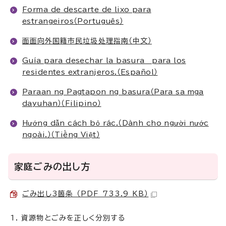
Forma de descarte de lixo para
estrangeiros（Português）
面面向外国籍市民垃圾处理指南（中文）
Guía para desechar la basura para los
residentes extranjeros.（Español）
Paraan ng Pagtapon ng basura（Para sa mga
dayuhan）（Filipino）
Hướng dẫn cách bỏ rác.（Dành cho người nước
ngoài.）（Tiếng Việt）
家庭ごみの出し方
ごみ出し3箇条 （PDF 733.9 KB）
資源物とごみを正しく分別する