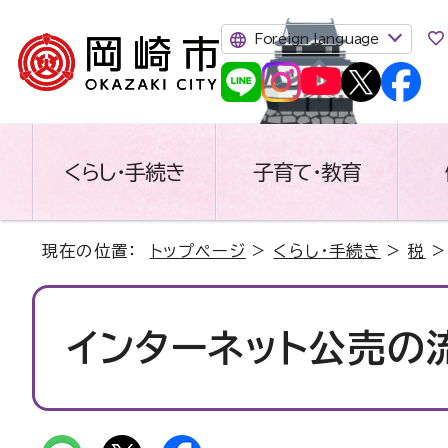
Foreign language
くらし・手続き
子育て・教育
現在の位置：
トップページ
>
くらし・手続き
>
税
インターネット公売の