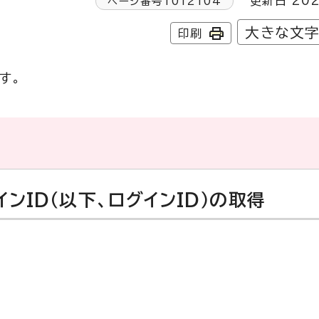
更新日 202
ページ番号
1012104
大きな文
印刷
す。
ンID（以下、ログインID）の取得