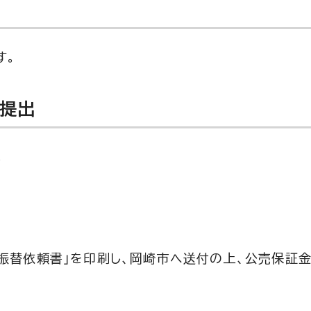
す。
の提出
。
振替依頼書」を印刷し、岡崎市へ送付の上、公売保証