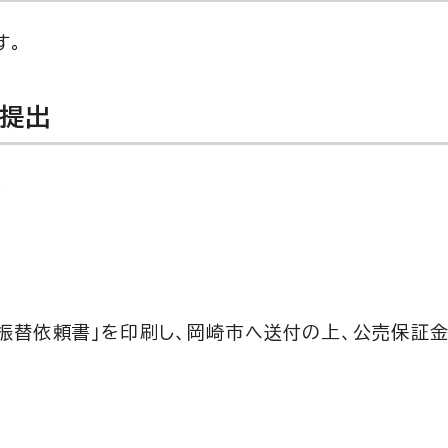
す。
の提出
。
振替依頼書」を印刷し、岡崎市へ送付の上、公売保証