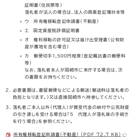
証明書（住民票等）
落札者が法人の場合は、法人の商業登記簿抄本等
ウ 所有権移転登記申請書（不動産）
エ 固定資産税評価証明書
オ 権利移転の許可証又は届け出受理書（公有財
産が農地を含む場合）
カ 郵便切手1,500円程度（登記嘱託書の郵便料
等）
なお、落札者本人が岡崎市に来庁する場合は、次
の書類をお持ちください。
必要書類は、書留郵便などによる郵送（郵送料は落札者の
負担となります。）又は直接岡崎市へ持参してください。
落札者ご本人以外（代理人）が買受代金の納付や公売財産
の引き渡しを受ける場合は「5 代理人が落札後の手続き
を行う場合」を参照ください。
所有権移転登記申請書（不動産） （PDF 72.7 KB）