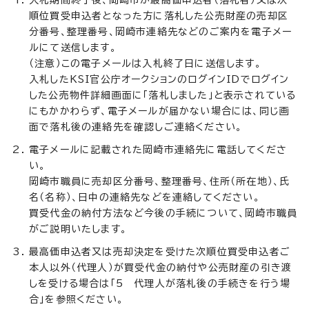
入札期間終了後、岡崎市が最高価申込者（落札者）又は次
順位買受申込者となった方に落札した公売財産の売却区
分番号、整理番号、岡崎市連絡先などのご案内を電子メー
ルにて送信します。
（注意）この電子メールは入札終了日に送信します。
入札したKSI官公庁オークションのログインIDでログイン
した公売物件詳細画面に「落札しました」と表示されている
にもかかわらず、電子メールが届かない場合には、同じ画
面で落札後の連絡先を確認しご連絡ください。
電子メールに記載された岡崎市連絡先に電話してくださ
い。
岡崎市職員に売却区分番号、整理番号、住所（所在地）、氏
名（名称）、日中の連絡先などを連絡してください。
買受代金の納付方法など今後の手続について、岡崎市職員
がご説明いたします。
最高価申込者又は売却決定を受けた次順位買受申込者ご
本人以外（代理人）が買受代金の納付や公売財産の引き渡
しを受ける場合は「5 代理人が落札後の手続きを行う場
合」を参照ください。