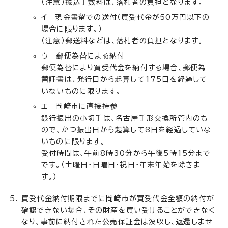
（注意）振込手数料は、落札者の負担となります。
イ 現金書留での送付（買受代金が50万円以下の
場合に限ります。）
（注意）郵送料などは、落札者の負担となります。
ウ 郵便為替による納付
郵便為替により買受代金を納付する場合、郵便為
替証書は、発行日から起算して175日を経過して
いないものに限ります。
エ 岡崎市に直接持参
銀行振出の小切手は、名古屋手形交換所管内のも
ので、かつ振出日から起算して8日を経過していな
いものに限ります。
受付時間は、午前8時30分から午後5時15分まで
です。（土曜日・日曜日・祝日・年末年始を除きま
す。）
買受代金納付期限までに岡崎市が買受代金全額の納付が
確認できない場合、その財産を買い受けることができなく
なり、事前に納付された公売保証金は没収し、返還しませ