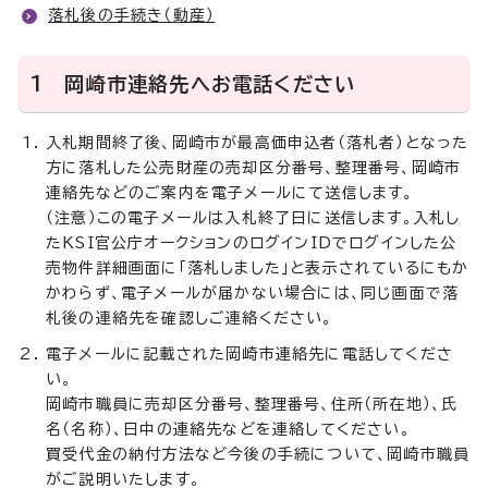
落札後の手続き（動産）
1 岡崎市連絡先へお電話ください
入札期間終了後、岡崎市が最高価申込者（落札者）となった
方に落札した公売財産の売却区分番号、整理番号、岡崎市
連絡先などのご案内を電子メールにて送信します。
（注意）この電子メールは入札終了日に送信します。入札し
たKSI官公庁オークションのログインIDでログインした公
売物件詳細画面に「落札しました」と表示されているにもか
かわらず、電子メールが届かない場合には、同じ画面で落
札後の連絡先を確認しご連絡ください。
電子メールに記載された岡崎市連絡先に電話してくださ
い。
岡崎市職員に売却区分番号、整理番号、住所（所在地）、氏
名（名称）、日中の連絡先などを連絡してください。
買受代金の納付方法など今後の手続について、岡崎市職員
がご説明いたします。