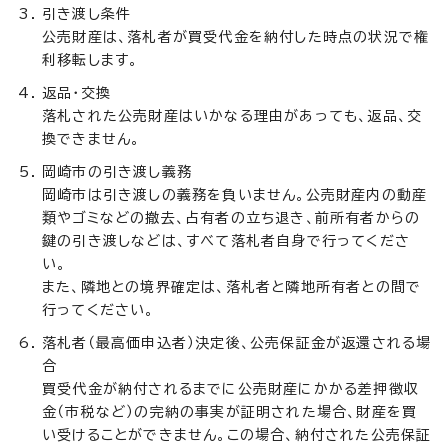
引き渡し条件
公売財産は、落札者が買受代金を納付した時点の状況で権
利移転します。
返品・交換
落札された公売財産はいかなる理由があっても、返品、交
換できません。
岡崎市の引き渡し義務
岡崎市は引き渡しの義務を負いません。公売財産内の動産
類やゴミなどの撤去、占有者の立ち退き、前所有者からの
鍵の引き渡しなどは、すべて落札者自身で行ってくださ
い。
また、隣地との境界確定は、落札者と隣地所有者との間で
行ってください。
落札者（最高価申込者）決定後、公売保証金が返還される場
合
買受代金が納付されるまでに公売財産にかかる差押徴収
金（市税など）の完納の事実が証明された場合、財産を買
い受けることができません。この場合、納付された公売保証