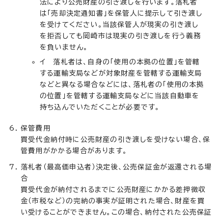
法により公売財産の引き渡しを行います。落札者
は「売却決定通知書」を保管人に提示して引き渡し
を受けてください。当該保管人が現実の引き渡し
を拒否しても岡崎市は現実の引き渡しを行う義務
を負いません。
イ 落札者は、自身の「使用の本拠の位置」を管轄
する運輸支局などが対象財産を管轄する運輸支局
などと異なる場合などには、落札者の「使用の本拠
の位置」を管轄する運輸支局などに当該自動車を
持ち込んでいただくことが必要です。
保管費用
買受代金納付時に公売財産の引き渡しを受けない場合、保
管費用がかかる場合があります。
落札者（最高価申込者）決定後、公売保証金が返還される場
合
買受代金が納付されるまでに公売財産にかかる差押徴収
金（市税など）の完納の事実が証明された場合、財産を買
い受けることができません。この場合、納付された公売保証