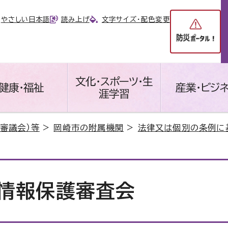
やさしい日本語
読み上げ
文字サイズ・配色変更
文化・スポーツ・生
健康・福祉
産業・ビジ
涯学習
審議会）等
>
岡崎市の附属機関
>
法律又は個別の条例に
情報保護審査会