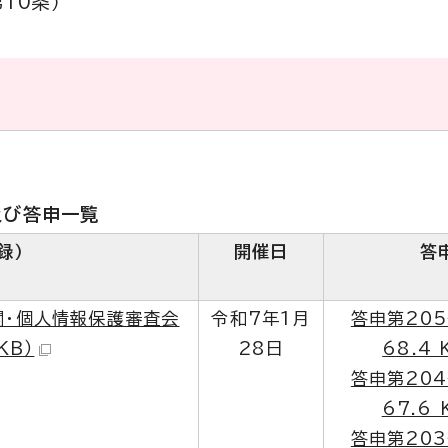
10条）
及び答申一覧
録）
開催日
答
開・個人情報保護審査会
令和7年1月
答申第205
KB）
28日
68.4 
答申第204
67.6 
答申第203