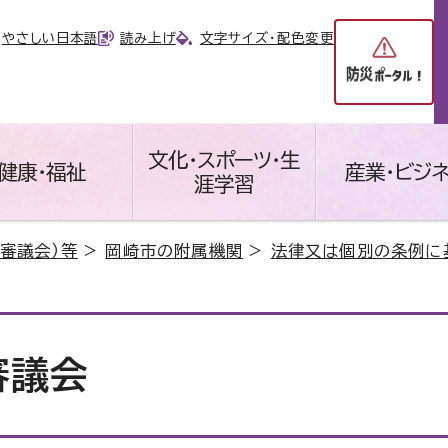
やさしい日本語
読み上げ
文字サイズ・配色変更
文化・スポーツ・生
健康・福祉
産業・ビジ
涯学習
審議会）等
>
岡崎市の附属機関
>
法律又は個別の条例に
審議会