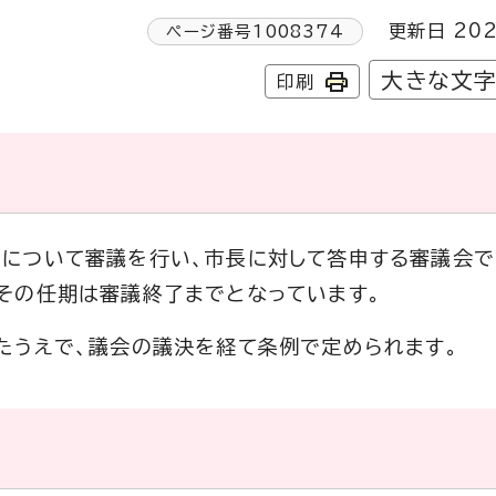
更新日 202
ページ番号
1008374
大きな文
印刷
について審議を行い、市長に対して答申する審議会で
その任期は審議終了までとなっています。
たうえで、議会の議決を経て条例で定められます。