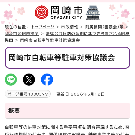
現在の位置：
トップページ
>
市政情報
>
附属機関（審議会）等
>
岡崎市の附属機関
>
法律又は個別の条例に基づき設置される附属
機関
> 岡崎市自転車等駐車対策協議会
岡崎市自転車等駐車対策協議会
ページ番号
1008377
更新日 2026年5月12日
概要
自転車等の駐車対策に関する重要事項を調査審議するため、関
係行政機関の代表者、関係団体の役職員、鉄道事業者等の代表