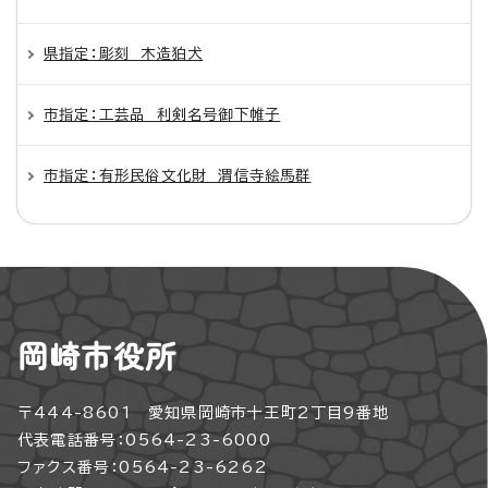
県指定：彫刻 木造狛犬
市指定：工芸品 利剣名号御下帷子
市指定：有形民俗文化財 渭信寺絵馬群
岡崎市役所
〒444-8601 愛知県岡崎市十王町2丁目9番地
代表電話番号：0564-23-6000
ファクス番号：0564-23-6262