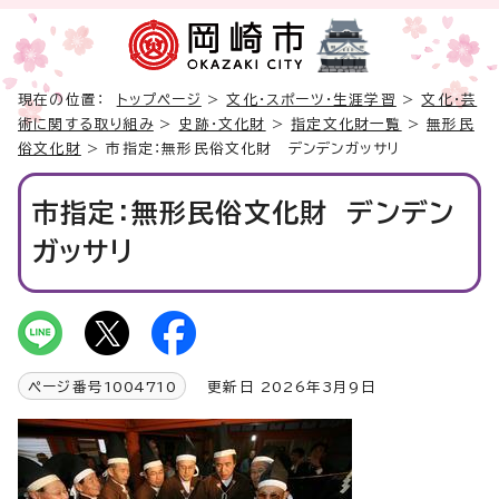
現在の位置：
トップページ
>
文化・スポーツ・生涯学習
>
文化・芸
術に関する取り組み
>
史跡・文化財
>
指定文化財一覧
>
無形民
俗文化財
> 市指定：無形民俗文化財 デンデンガッサリ
市指定：無形民俗文化財 デンデン
ガッサリ
ページ番号
1004710
更新日 2026年3月9日