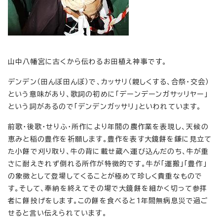
山中八幡宮に古くから伝わるお田植え神事です。
デンデン（田んぼ田んぼ）で、カッサリ（親しくする、合祭・交会）
という意味があり、歌詞の初めに「デーンデーンガサッリヤー」
という詞があるので「デンデンガッサリ」といわれています。
前歌・後歌・せりふ・所作により年間の農作業を表現し、天候の
恵みと稲の豊作を祈願します。豊作を表す大鏡餅を鎌に見立て
た小餅で刈り取り、牛の背に載せ蔵へ運び込んだのち、牛が重
さに耐えきれず倒れる所作が特徴的です。牛が「運搬」「豊作」
の象徴として登場してくることが極めて珍しく貴重なもので
す。そして、奉納を終えてその場で大鏡餅を細かく切って参拝
者に餅投げをします。この餅を食べると1年間無病息災で過ご
せると言い伝えられています。