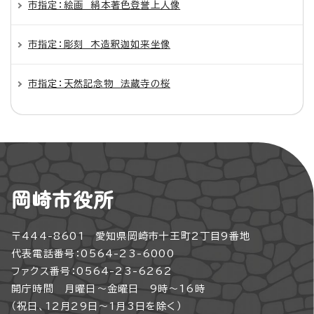
市指定：絵画 絹本著色登誉上人像
市指定：彫刻 木造釈迦如来坐像
市指定：天然記念物 法蔵寺の桜
岡崎市役所
〒444-8601 愛知県岡崎市十王町2丁目9番地
代表電話番号：0564-23-6000
ファクス番号：0564-23-6262
開庁時間 月曜日～金曜日 9時～16時
（祝日、12月29日～1月3日を除く）