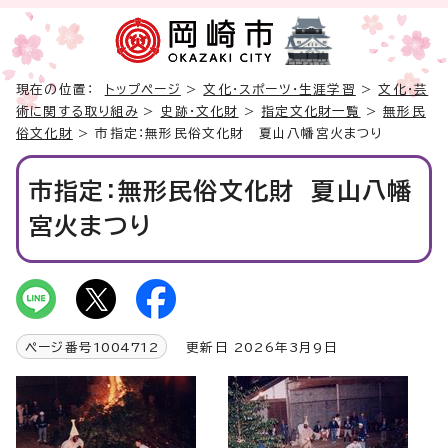
現在の位置：
トップページ
>
文化・スポーツ・生涯学習
>
文化・芸
術に関する取り組み
>
史跡・文化財
>
指定文化財一覧
>
無形民
俗文化財
> 市指定：無形民俗文化財 夏山八幡宮火まつり
市指定：無形民俗文化財 夏山八幡
宮火まつり
ページ番号
1004712
更新日 2026年3月9日