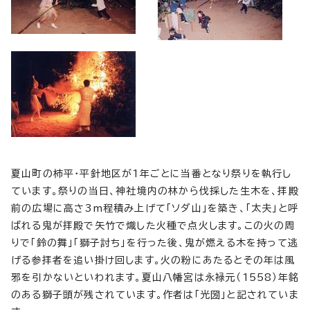
夏山町の柿平・平針地区が1年ごとに当番となり祭りを執行し
ています。祭りの当日、神社境内の林から伐採した生木を、拝殿
前の広場に高さ3m程積み上げて「ソダ山」を築き、「太夫」と呼
ばれる鬼が拝殿で矢竹で熾した火種で点火します。この火の周
りで「鈴の舞」「獅子討ち」を行った後、鬼が燃える木を持って逃
げる参拝者を追い掛け回します。火の粉にあたるとその年は風
邪を引かないといわれます。夏山八幡宮は永禄元（1558）年銘
のある獅子頭が残されています。作者は「光圀」と記されていま