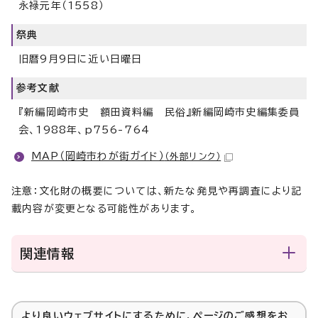
永禄元年（1558）
祭典
旧暦9月9日に近い日曜日
参考文献
『新編岡崎市史 額田資料編 民俗』新編岡崎市史編集委員
会、1988年、p756-764
MAP（岡崎市わが街ガイド）
（外部リンク）
注意：文化財の概要については、新たな発見や再調査により記
載内容が変更となる可能性があります。
関連情報
より良いウェブサイトにするために、ページのご感想をお