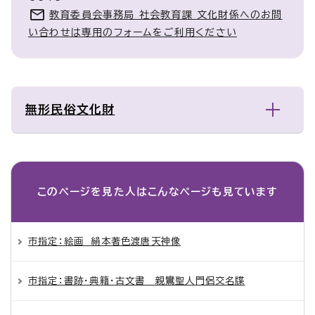
教育委員会事務局 社会教育課 文化財係へのお問
い合わせは専用のフォームをご利用ください
無形民俗文化財
このページを見た人は
こんなページも見ています
市指定：絵画 絹本著色渡唐天神像
市指定：書跡・典籍・古文書 親鸞聖人門侶交名牒