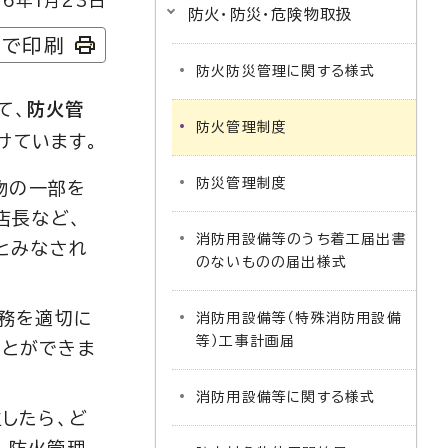
6年1月23日
防火・防災・危険物取扱
字で印刷
防火防災管理に関する様式
て、
防火管
防火管理制度
けています。
防災管理制度
物の一部を
店長など、
消防用設備等のうち着工届出書
とみなされ
のないものの届出様式
業務を適切に
消防用設備等（特殊消防用設備
等）工事計画届
ことができま
消防用設備等に関する様式
したら、ど