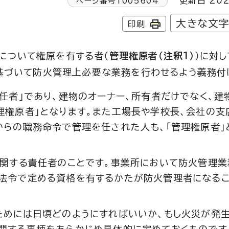
更新日 202
ページ番号
1005604
大きな文
印刷
について権原を有する者（
管理権原者（注釈1）
）に対し
基づいて防火管理上必要な業務を行わせるよう義務付
責任者」であり、建物のオーナー、所有者だけでなく、建
理権原者」となります。また工場長や学校長、会社の支
からの職務命令で管理を任された人も、「管理権原者」
に関する責任者のことです。事業所において防火管理
、法令で定める資格を有するかたが防火管理者になる
ためには日頃どのようにすればいいか、もし火災が発生