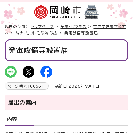
現在の位置：
トップページ
>
産業・ビジネス
>
市内で営業する方
へ
>
防火・防災・危険物取扱
> 発電設備等設置届
発電設備等設置届
ページ番号
1005611
更新日 2026年7月1日
届出の案内
内容