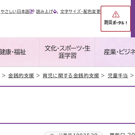
やさしい日本語
読み上げ
文字サイズ・配色変更
文化・スポーツ・生
健康・福祉
産業・ビジ
涯学習
>
金銭的支援
>
育児に関する金銭的支援
>
児童手当
>