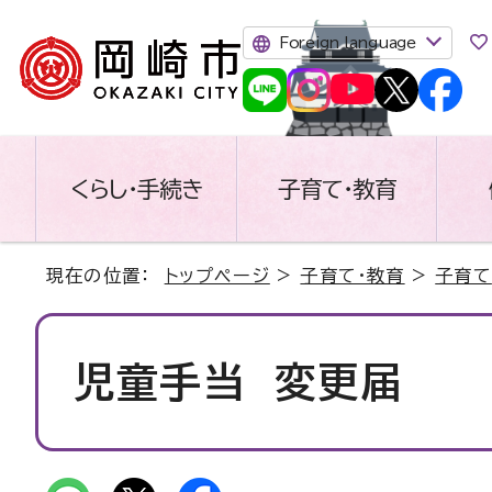
Foreign language
くらし・手続き
子育て・教育
現在の位置：
トップページ
>
子育て・教育
>
子育て
児童手当 変更届