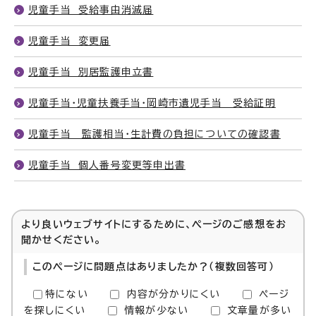
児童手当 受給事由消滅届
児童手当 変更届
児童手当 別居監護申立書
児童手当・児童扶養手当・岡崎市遺児手当 受給証明
児童手当 監護相当・生計費の負担についての確認書
児童手当 個人番号変更等申出書
より良いウェブサイトにするために、ページのご感想をお
聞かせください。
このページに問題点はありましたか？（複数回答可）
特にない
内容が分かりにくい
ページ
を探しにくい
情報が少ない
文章量が多い