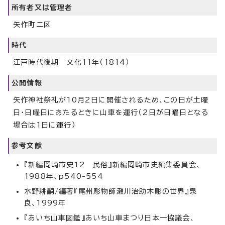
所有者又は管理者
矢作町二区
時代
江戸時代後期 文化11年（1814）
公開情報
矢作神社祭礼が10月2日に開催されるため、この日が土曜
日・日曜日にあたるときに山車を運行（2日が日曜日となる
場合は1日に運行）
参考文献
『新編岡崎市史12 民俗』新編岡崎市史編集委員会、
1988年、p540-554
水野耕嗣/編著『尾州彫物師瀬川治助木彫の世界』泉
良、1999年
『あいち山車図鑑』あいち山車まつり日本一協議会、