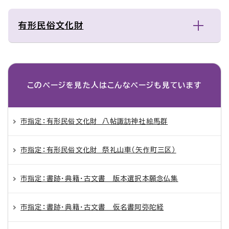
有形民俗文化財
このページを見た人は
こんなページも見ています
市指定：有形民俗文化財 八帖諏訪神社絵馬群
市指定：有形民俗文化財 祭礼山車（矢作町三区）
市指定：書跡・典籍・古文書 版本選択本願念仏集
市指定：書跡・典籍・古文書 仮名書阿弥陀経