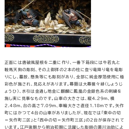
正面には唐破風屋根を二重に作り、一番下箱段には牛若丸と
鞍馬天狗の彫刻、その上御拝の2本の柱に登り竜降り竜を竜彫
りにし、蟇股、懸魚等にも彫刻があり、全部に純金厚箔使用に極
彩色が施され、見応えがあります。幕類は大幕猩々緋（しょうじ
ょうひ）、水引は金通し地金に麒麟に鳳凰の金銀色系の刺繍を
施し実に見事なものです。山車の大きさは、縦4.29m、横
2.48m、台の高さ7.09m、車輪大きさ直径1.18mです。矢作
町にはかつて4台の山車がありましたが、現在では「東中の切
＝矢作町二区」と「西中の切＝矢作町三区」の2台が保存されて
います。江戸後期から明治初期に活躍した彫師の瀬川治助によ