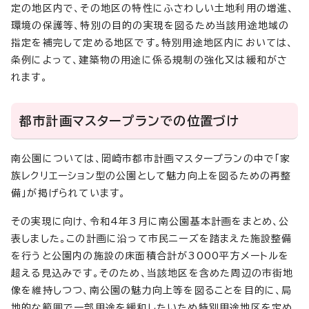
定の地区内で、その地区の特性にふさわしい土地利用の増進、
環境の保護等、特別の目的の実現を図るため当該用途地域の
指定を補完して定める地区です。特別用途地区内においては、
条例によって、建築物の用途に係る規制の強化又は緩和がさ
れます。
都市計画マスタープランでの位置づけ
南公園については、岡崎市都市計画マスタープランの中で「家
族レクリエーション型の公園として魅力向上を図るための再整
備」が掲げられています。
その実現に向け、令和4年3月に南公園基本計画をまとめ、公
表しました。この計画に沿って市民ニーズを踏まえた施設整備
を行うと公園内の施設の床面積合計が3000平方メートルを
超える見込みです。そのため、当該地区を含めた周辺の市街地
像を維持しつつ、南公園の魅力向上等を図ることを目的に、局
地的な範囲で一部用途を緩和したいため特別用途地区を定め