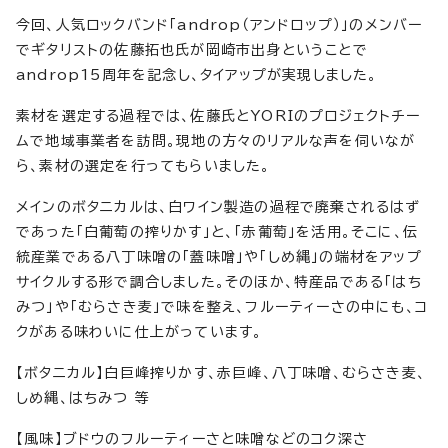
今回、人気ロックバンド「androp（アンドロップ）」のメンバー
でギタリストの佐藤拓也氏が岡崎市出身ということで
androp15周年を記念し、タイアップが実現しました。
素材を選定する過程では、佐藤氏とYORIのプロジェクトチー
ムで地域事業者を訪問。現地の方々のリアルな声を伺いなが
ら、素材の選定を行ってもらいました。
メインのボタニカルは、白ワイン製造の過程で廃棄されるはず
であった「白葡萄の搾りかす」と、「赤葡萄」を活用。そこに、伝
統産業である八丁味噌の「蓋味噌」や「しめ縄」の端材をアップ
サイクルする形で調合しました。そのほか、特産品である「はち
みつ」や「むらさき麦」で味を整え、フルーティーさの中にも、コ
クがある味わいに仕上がっています。
【ボタニカル】白巨峰搾りかす、赤巨峰、八丁味噌、むらさき麦、
しめ縄、はちみつ 等
【風味】ブドウのフルーティーさと味噌などのコク深さ