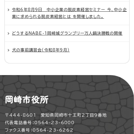
令和6年8月9日 中小企業の脱炭素経営セミナー 今、中小企
業に求められる脱炭素経営とは を開催しました。
どうするNABE-1岡崎城グランプリ一万人鍋決勝戦の開催
犬の事前講習会（令和8年9月）
岡崎市役所
〒444-8601 愛知県岡崎市十王町2丁目9番地
代表電話番号：0564-23-6000
ファクス番号：0564-23-6262