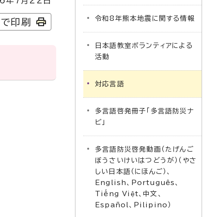
6年7月22日
令和8年熊本地震に関する情報
字で印刷
日本語教室ボランティアによる
活動
対応言語
多言語啓発冊子「多言語防災ナ
ビ」
多言語防災啓発動画（たげんご
ぼうさいけいはつどうが）（やさ
しい日本語（にほんご）、
English、Português、
Tiếng Việt、中文、
Español、Pilipino）