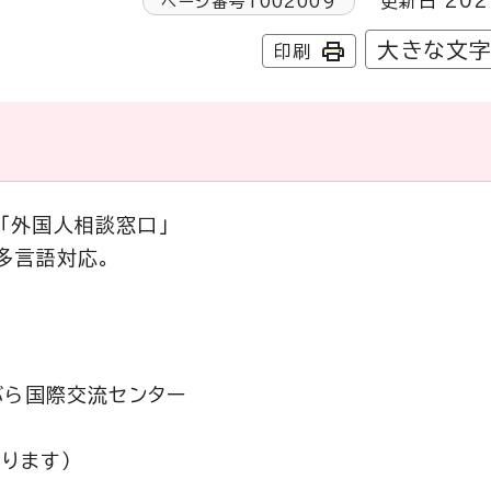
更新日 202
ページ番号
1002009
大きな文
印刷
「外国人相談窓口」
り多言語対応。
ぶら国際交流センター
ります）