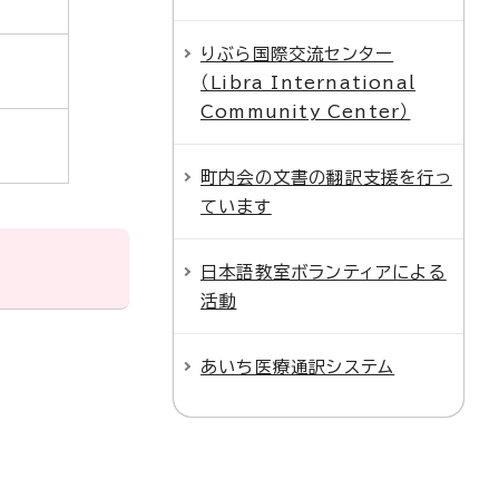
りぶら国際交流センター
（Libra International
Community Center）
町内会の文書の翻訳支援を行っ
ています
日本語教室ボランティアによる
活動
あいち医療通訳システム