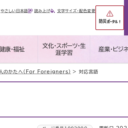
やさしい日本語
読み上げ
文字サイズ・配色変更
文化・スポーツ・生
健康・福祉
産業・ビジ
涯学習
のかたへ（For Foreigners）
> 対応言語