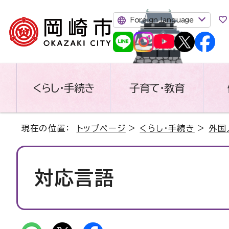
Foreign language
くらし・手続き
子育て・教育
現在の位置：
トップページ
>
くらし・手続き
>
外国人
対応言語