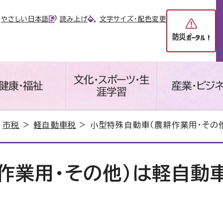
やさしい日本語
読み上げ
文字サイズ・配色変更
文化・スポーツ・生
健康・福祉
産業・ビジ
涯学習
>
市税
>
軽自動車税
> 小型特殊自動車（農耕作業用・その
作業用・その他）は軽自動