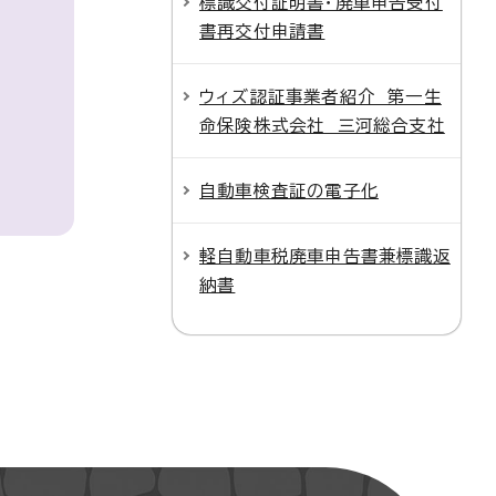
標識交付証明書・廃車申告受付
書再交付申請書
ウィズ認証事業者紹介 第一生
命保険株式会社 三河総合支社
自動車検査証の電子化
軽自動車税廃車申告書兼標識返
納書