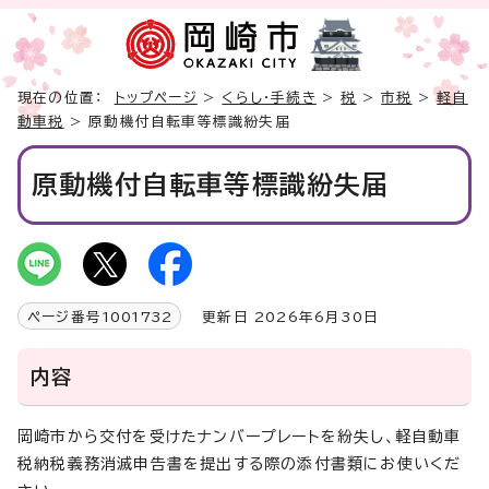
現在の位置：
トップページ
>
くらし・手続き
>
税
>
市税
>
軽自
動車税
> 原動機付自転車等標識紛失届
原動機付自転車等標識紛失届
ページ番号
1001732
更新日 2026年6月30日
内容
岡崎市から交付を受けたナンバープレートを紛失し、軽自動車
税納税義務消滅申告書を提出する際の添付書類にお使いくだ