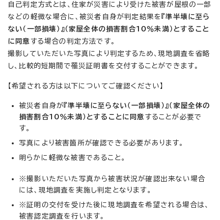
自己判定方式とは、住家が災害により受けた被害が屋根の一部
などの軽微な場合に、被災者自身が判定結果を
『準半壊に至ら
ない（一部損壊）』（家屋全体の損害割合10％未満）とすること
に同意
する場合の判定方法です。
撮影していただいた写真により判定するため、現地調査を省略
し、比較的短期間で罹災証明書を交付することができます。
【希望される方は以下についてご確認ください】
被災者自身が
『準半壊に至らない（一部損壊）』（家屋全体の
損害割合10％未満）とすることに同意
することが必要で
す。
写真により被害箇所が確認できる必要があります。
明らかに軽微な被害であること。
※撮影いただいた写真から被害状況が確認出来ない場合
には、現地調査を実施し判定となります。
※証明の交付を受けた後に現地調査を希望される場合は、
被害認定調査を行います。