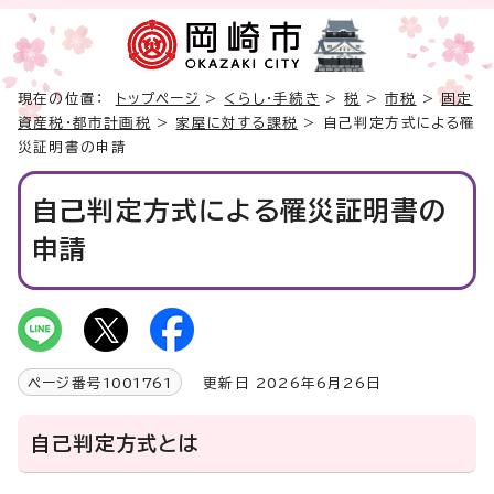
現在の位置：
トップページ
>
くらし・手続き
>
税
>
市税
>
固定
資産税・都市計画税
>
家屋に対する課税
> 自己判定方式による罹
災証明書の申請
自己判定方式による罹災証明書の
申請
ページ番号
1001761
更新日 2026年6月26日
自己判定方式とは