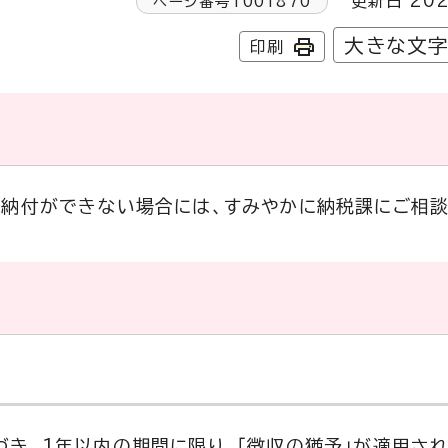
更新日 202
ページ番号
1001870
大きな文
印刷
に納付ができない場合には、すみやかに納税課にご相談
き、1年以内の期間に限り、「徴収の猶予」が適用さ