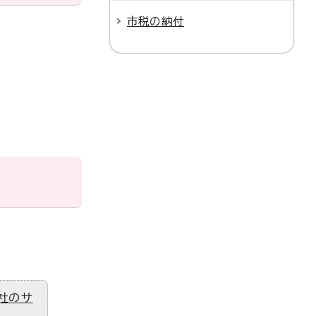
市税の納付
社のサ