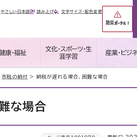
やさしい日本語
読み上げ
文字サイズ・配色変更
文化・スポーツ・生
健康・福祉
産業・ビジ
涯学習
>
市税の納付
> 納税が遅れる場合、困難な場合
難な場合