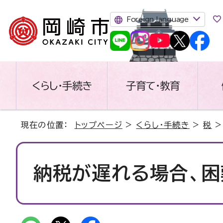
Foreign language
くらし・手続き
子育て・教育
現在の位置：
トップページ
>
くらし・手続き
>
税
納税が遅れる場合、困