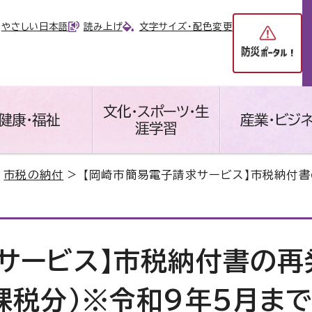
やさしい日本語
読み上げ
文字サイズ・配色変更
文化・スポーツ・生
健康・福祉
産業・ビジ
涯学習
>
市税の納付
> 【岡崎市簡易電子請求サービス】市税納付書
サービス】市税納付書の再
課税分）※令和9年5月ま