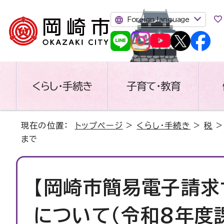
Foreign language
くらし・手続き
子育て・教育
現在の位置：
トップページ
>
くらし・手続き
>
税
まで
【岡崎市簡易電子請求
について（令和8年度