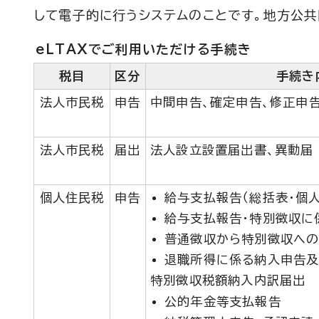
して電子的に行うシステムのことです。地方公共
eLTAXでご利用いただける手続き
税目
区分
手続き
法人市民税
申告
中間申告、確定申告、修正申告
法人市民税
届出
法人設立設置届出書、異動届
個人住民税
申告
給与支払報告（総括表・個
給与支払報告・特別徴収に
普通徴収から特別徴収へ
退職所得に係る納入申告
特別徴収税額納入内訳届出
公的年金等支払報告