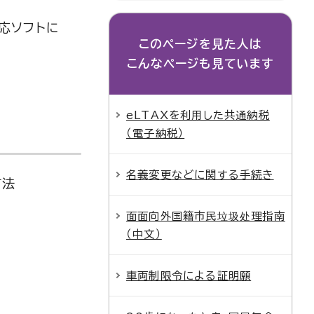
対応ソフトに
このページを見た人は
こんなページも見ています
eLTAXを利用した共通納税
（電子納税）
名義変更などに関する手続き
方法
面面向外国籍市民垃圾处理指南
（中文）
車両制限令による証明願