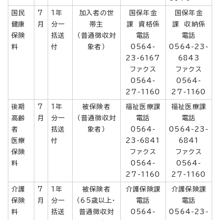
国民
7
1年
加入者の世
国保年金
国保年金
健康
月
分一
帯主
課 資格係
課 収納係
保険
括送
（普通徴収対
電話
電話
料
付
象者）
0564-
0564-23-
23-6167
6843
ファクス
ファクス
0564-
0564-
27-1160
27-1160
後期
7
1年
被保険者
福祉医療課
福祉医療課
高齢
月
分一
（普通徴収対
電話
電話
者
括送
象者）
0564-
0564-23-
医療
付
23-6841
6841
保険
ファクス
ファクス
料
0564-
0564-
27-1160
27-1160
介護
7
1年
被保険者
介護保険課
介護保険課
保険
月
分一
（65歳以上・
電話
電話
料
括送
普通徴収対
0564-
0564-23-