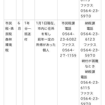
6115
ファクス
0564-23-
5970
市民
6
1年
1月1日現在、
市民税課
納税課
税・県
月
分一
市内に住所
電話
電話
民税
括送
を有し
0564-
0564-23-
森林
付
前年一定の
23-6082
6123
環境
所得があった
ファクス
ファクス
税
個人
0564-
0564-23-
27-1159
5970
納付が困難
なとき
納税課
電話
0564-23-
6115
ファクス
0564-23-
5970