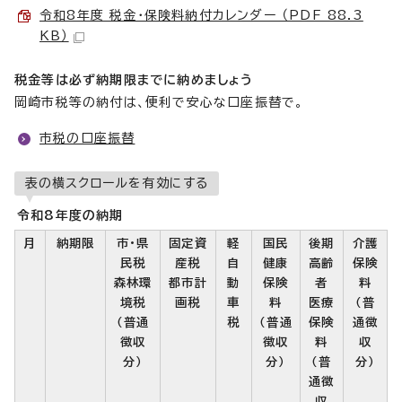
令和8年度 税金・保険料納付カレンダー （PDF 88.3
KB）
税金等は必ず納期限までに納めましょう
岡崎市税等の納付は、便利で安心な口座振替で。
市税の口座振替
表の横スクロールを有効にする
令和8年度の納期
月
納期限
市・県
固定資
軽
国民
後期
介護
民税
産税
自
健康
高齢
保険
森林環
都市計
動
保険
者
料
境税
画税
車
料
医療
（普
（普通
税
（普通
保険
通徴
徴収
徴収
料
収
分）
分）
（普
分）
通徴
収