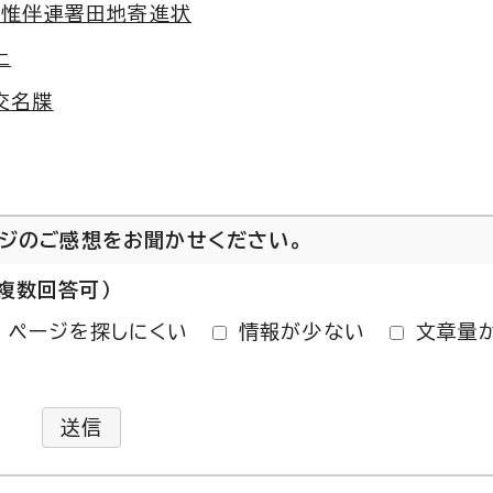
上惟伴連署田地寄進状
上
交名牒
ージのご感想をお聞かせください。
複数回答可）
ページを探しにくい
情報が少ない
文章量
送信