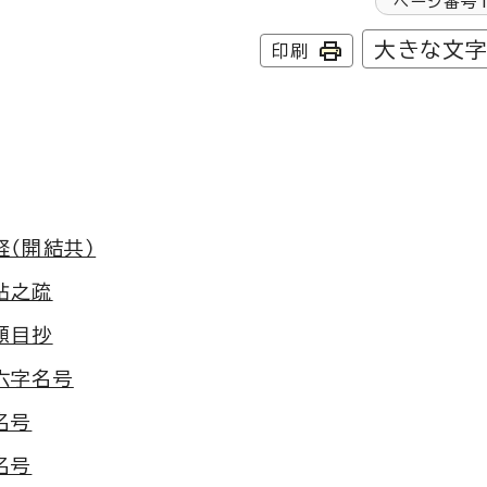
ページ番号
大きな文
印刷
経（開結共）
帖之疏
題目抄
六字名号
名号
名号