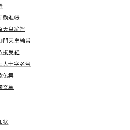
経
寺勧進帳
原天皇綸旨
御門天皇綸旨
仏摂受経
上人十字名号
念仏集
御文章
印状