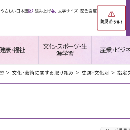
やさしい日本語
読み上げ
文字サイズ・配色変更
文化・スポーツ・生
健康・福祉
産業・ビジ
涯学習
習
>
文化・芸術に関する取り組み
>
史跡・文化財
>
指定