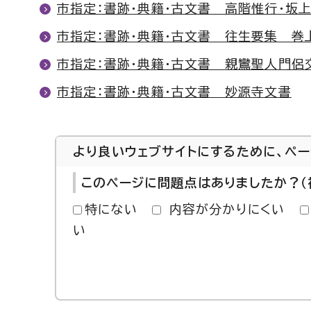
市指定：書跡・典籍・古文書 高階惟行・坂
市指定：書跡・典籍・古文書 往生要集 巻
市指定：書跡・典籍・古文書 親鸞聖人門侶
市指定：書跡・典籍・古文書 妙源寺文書
より良いウェブサイトにするために、ペ
このページに問題点はありましたか？（
特にない
内容が分かりにくい
い