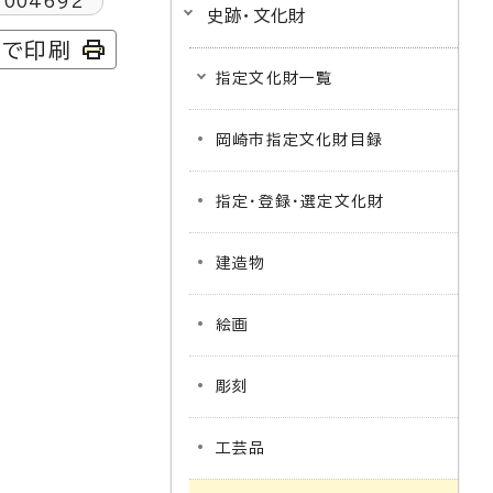
1004692
史跡・文化財
字で印刷
指定文化財一覧
岡崎市指定文化財目録
指定・登録・選定文化財
建造物
絵画
彫刻
工芸品