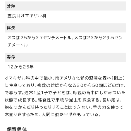
分類
霊長目オマキザル科
体長
オスは25から37センチメートル、メスは23から29.5セン
チメートル
寿命
12から25年
オマキザル科の中で最小。南アメリカ北部の湿潤な森林（樹上）
に生息しており、複数の雌雄からなる20から50頭ほどの群れ
で暮らす。通常1産1子で子どもは、母親の背中にしがみついた
状態で成長する。雑食性で果物や昆虫を採食する。長い尾は、
物をつかんだり持ったりすることはできない。手の力を使って
木登りをするため、人間に似た平爪をもっている。
飼育個体