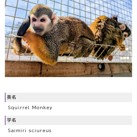
英名
Squirrel Monkey
学名
Saimiri sciureus