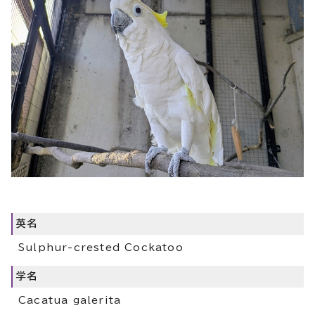
英名
Sulphur-crested Cockatoo
学名
Cacatua galerita