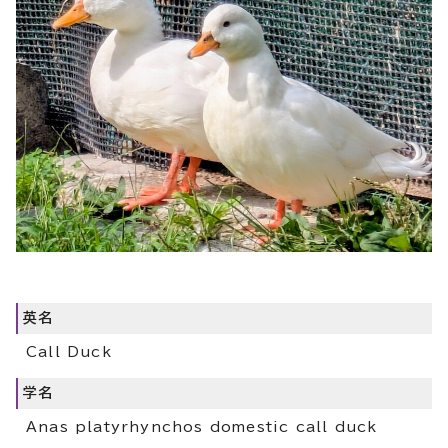
英名
Call Duck
学名
Anas platyrhynchos domestic call duck