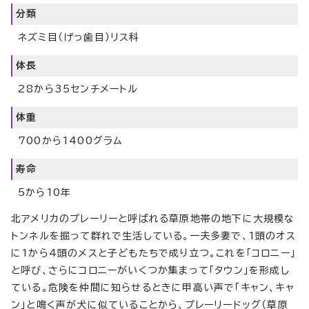
分類
ネズミ目（げっ歯目）リス科
体長
28から35センチメートル
体重
700から1400グラム
寿命
5から10年
北アメリカのプレーリーと呼ばれる草原地帯の地下に大規模な
トンネルを掘って群れで生活している。一夫多妻で、1頭のオス
に1から4頭のメスと子どもたちで成り立つ。これを「コロニー」
と呼び、さらにコロニーがいくつか集まって「タウン」を形成し
ている。危険を仲間に知らせるときに甲高い声で「キャン、キャ
ン」と鳴く声が犬に似ていることから、プレーリードッグ（草原