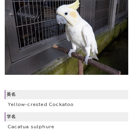
英名
Yellow-crested Cockatoo
学名
Cacatua sulphure