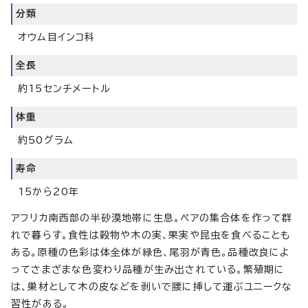
分類
オウム目インコ科
全長
約15センチメートル
体重
約50グラム
寿命
15から20年
アフリカ南西部の半砂漠地帯に生息。ペアの集合体を作って群
れで暮らす。食性は穀物や木の実、果実や昆虫を食べることも
ある。原種の色彩は体全体が緑色、尾羽が青色。品種改良によ
ってさまざまな色変わり品種が生み出されている。繁殖期に
は、巣材として木の皮などを剥いで腰に挿して運ぶユニークな
習性がある。