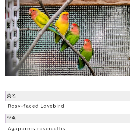
英名
Rosy-faced Lovebird
学名
Agapornis roseicollis