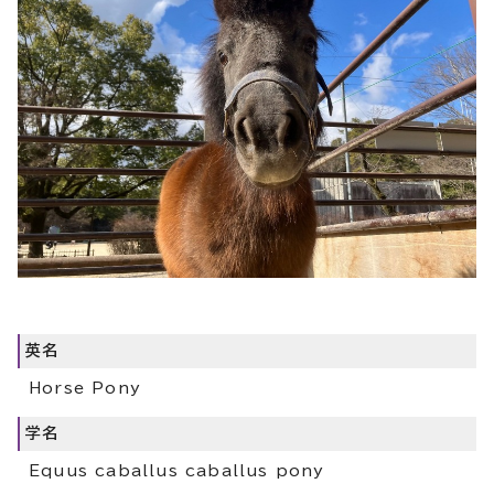
英名
Horse Pony
学名
Equus caballus caballus pony