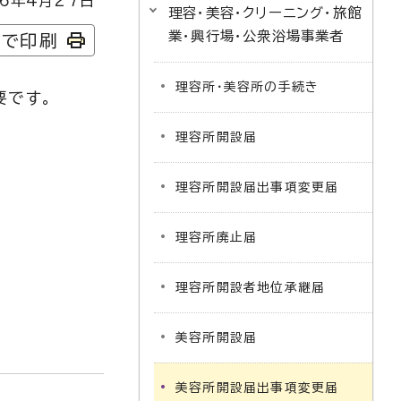
6年4月27日
理容・美容・クリーニング・旅館
業・興行場・公衆浴場事業者
字で印刷
理容所・美容所の手続き
要です。
理容所開設届
理容所開設届出事項変更届
理容所廃止届
理容所開設者地位承継届
美容所開設届
美容所開設届出事項変更届