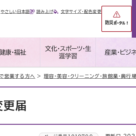
やさしい日本語
読み上げ
文字サイズ・配色変更
文化・スポーツ・生
健康・福祉
産業・ビジ
涯学習
で営業する方へ
>
理容・美容・クリーニング・旅館業・興行
変更届