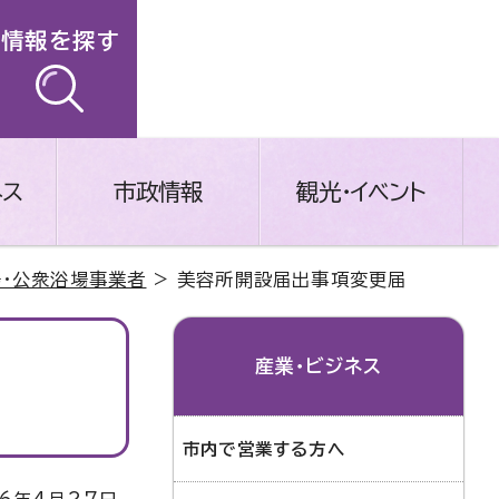
情報を探す
ネス
市政情報
観光・イベント
場・公衆浴場事業者
> 美容所開設届出事項変更届
産業・ビジネス
市内で営業する方へ