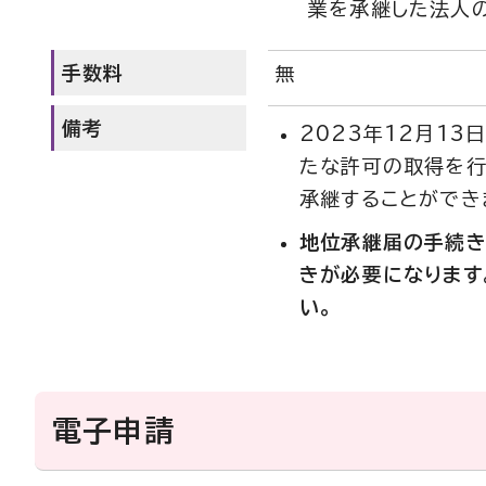
業を承継した法人
手数料
無
備考
2023年12月1
たな許可の取得を行
承継することができ
地位承継届の手続き
きが必要になります
い。
電子申請