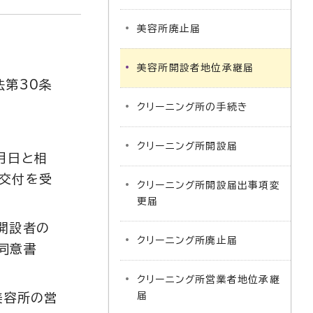
美容所廃止届
美容所開設者地位承継届
法第30条
クリーニング所の手続き
クリーニング所開設届
月日と相
交付を受
クリーニング所開設届出事項変
更届
開設者の
クリーニング所廃止届
同意書
クリーニング所営業者地位承継
届
美容所の営