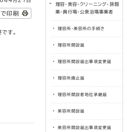
6年4月27日
理容・美容・クリーニング・旅館
業・興行場・公衆浴場事業者
字で印刷
理容所・美容所の手続き
要です。
理容所開設届
理容所開設届出事項変更届
理容所廃止届
理容所開設者地位承継届
美容所開設届
美容所開設届出事項変更届