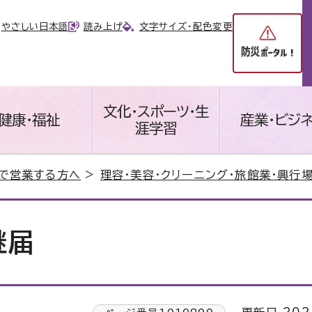
やさしい日本語
読み上げ
文字サイズ・配色変更
文化・スポーツ・生
健康・福祉
産業・ビジ
涯学習
で営業する方へ
>
理容・美容・クリーニング・旅館業・興行
継届