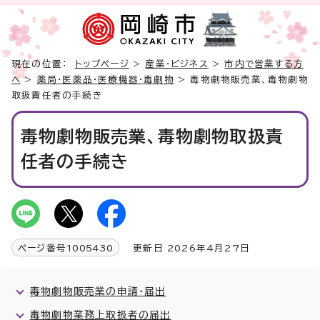
現在の位置：
トップページ
>
産業・ビジネス
>
市内で営業する方
へ
>
薬局・医薬品・医療機器・毒劇物
> 毒物劇物販売業、毒物劇物
取扱責任者の手続き
毒物劇物販売業、毒物劇物取扱責
任者の手続き
ページ番号
1005430
更新日 2026年4月27日
毒物劇物販売業の申請・届出
毒物劇物業務上取扱者の届出