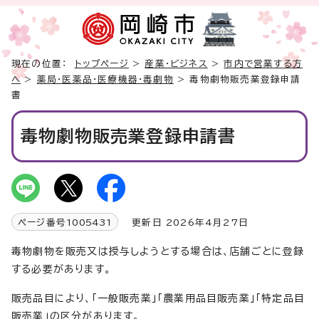
現在の位置：
トップページ
>
産業・ビジネス
>
市内で営業する方
へ
>
薬局・医薬品・医療機器・毒劇物
> 毒物劇物販売業登録申請
書
毒物劇物販売業登録申請書
ページ番号
1005431
更新日 2026年4月27日
毒物劇物を販売又は授与しようとする場合は、店舗ごとに登録
する必要があります。
販売品目により、「一般販売業」「農業用品目販売業」「特定品目
販売業」の区分があります。