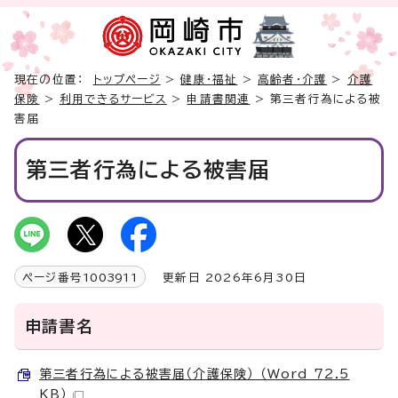
現在の位置：
トップページ
>
健康・福祉
>
高齢者・介護
>
介護
保険
>
利用できるサービス
>
申請書関連
> 第三者行為による被
害届
第三者行為による被害届
ページ番号
1003911
更新日 2026年6月30日
申請書名
第三者行為による被害届（介護保険） （Word 72.5
KB）