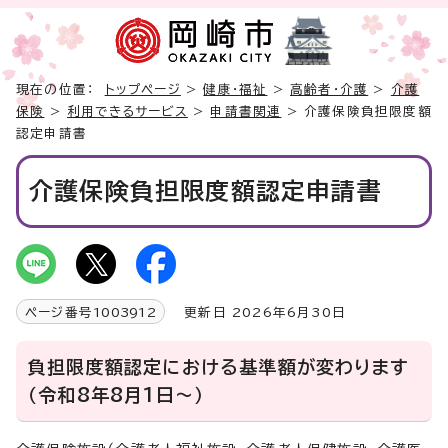
現在の位置：
トップページ
>
健康・福祉
>
高齢者・介護
>
介護
保険
>
利用できるサービス
>
申請書関連
> 介護保険負担限度額
認定申請書
介護保険負担限度額認定申請書
ページ番号
1003912
更新日 2026年6月30日
負担限度額認定における基準額が変わります
（令和8年8月1日～）