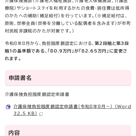
介護保険施設（介護老人福祉施設、介護老人保健施設、介護医
療院）やショートステイを利用するかたの食費・居住費は低所得
のかたへの補助（補足給付）を行っています。（※補足給付は、
原則、世帯全員（世帯を分離している配偶者を含みます）が市町
村民税非課税のかたが対象です。）
令和8年8月から、負担限度額認定における、
第2段階と第3段
階1の基準額である、「80.9万円」が「82.65万円」に変更さ
れます。
申請書名
介護保険負担限度額認定申請書
介護保険負担限度額認定申請書（令和8年8月～） （Word
32.5 KB）
内容