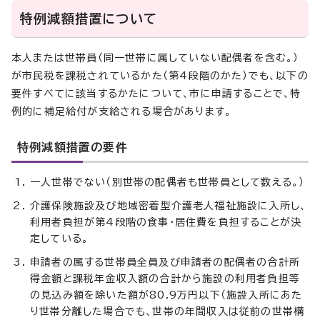
特例減額措置について
本人または世帯員（同一世帯に属していない配偶者を含む。）
が市民税を課税されているかた（第4段階のかた）でも、以下の
要件すべてに該当するかたについて、市に申請することで、特
例的に補足給付が支給される場合があります。
特例減額措置の要件
一人世帯でない（別世帯の配偶者も世帯員として数える。）
介護保険施設及び地域密着型介護老人福祉施設に入所し、
利用者負担が第4段階の食事・居住費を負担することが決
定している。
申請者の属する世帯員全員及び申請者の配偶者の合計所
得金額と課税年金収入額の合計から施設の利用者負担等
の見込み額を除いた額が80.9万円以下（施設入所にあた
り世帯分離した場合でも、世帯の年間収入は従前の世帯構