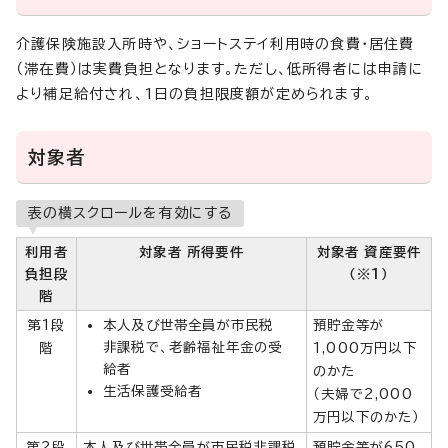
介護保険施設入所時や、ショートステイ利用時の食費・居住費
（滞在費）は実費負担となります。ただし、低所得者には申請に
より補足給付され、1日の負担限度額が定められます。
対象者
表の横スクロールを有効にする
利用者
対象者 所得要件
対象者 資産要件
負担段
（※1）
階
第1段
本人及び世帯全員が市民税
預貯金等が
非課税で、老齢福祉年金の受
階
1,000万円以下
給者
のかた
生活保護受給者
（夫婦で2,000
万円以下のかた）
第2段
本人及び世帯全員が市民税非課税
預貯金等が650