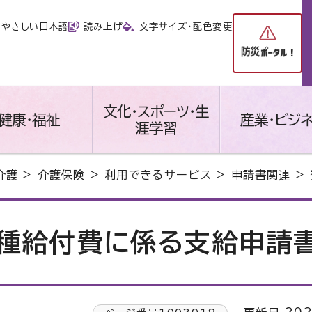
やさしい日本語
読み上げ
文字サイズ・配色変更
文化・スポーツ・生
健康・福祉
産業・ビジ
涯学習
介護
>
介護保険
>
利用できるサービス
>
申請書関連
>
種給付費に係る支給申請書