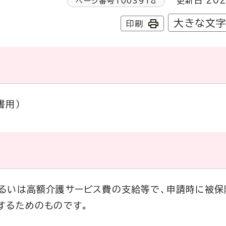
更新日 202
ページ番号
1003918
大きな文
印刷
書用）
るいは高額介護サービス費の支給等で、申請時に被保
するためのものです。